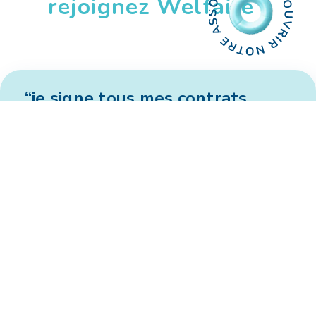
rejoignez Welfaire !
“je signe tous mes contrats
électroniquement.”
Chez mon précédent assureur, à chaque modification
de ma situation, je devais imprimer, signer, scanner un
avenant. Avec mon app Welfaire.
Marie P. Avocate
"Quand j'ai été en arrêt maladie suite à un pépin, le traitement de
mon indemnisation a été ultra rapide."