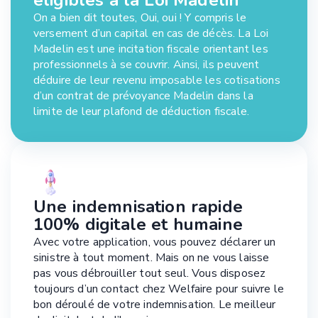
On a bien dit toutes, Oui, oui ! Y compris le
versement d’un capital en cas de décès. La Loi
Madelin est une incitation fiscale orientant les
professionnels à se couvrir. Ainsi, ils peuvent
déduire de leur revenu imposable les cotisations
d’un contrat de prévoyance Madelin dans la
limite de leur plafond de déduction fiscale.
Une indemnisation rapide
100% digitale et humaine
Avec votre application, vous pouvez déclarer un
sinistre à tout moment. Mais on ne vous laisse
pas vous débrouiller tout seul. Vous disposez
toujours d’un contact chez Welfaire pour suivre le
bon déroulé de votre indemnisation. Le meilleur